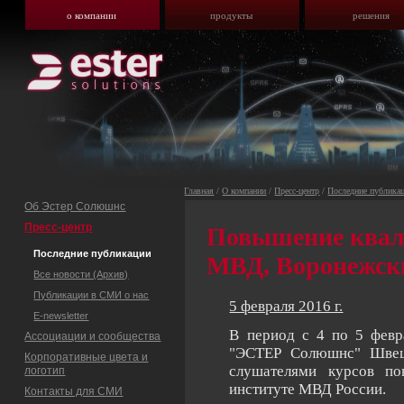
о компании
продукты
решения
Главная
/
О компании
/
Пресс-центр
/
Последние публика
Об Эстер Солюшнс
Пресс-центр
Повышение квал
Последние публикации
МВД, Воронежск
Все новости (Архив)
Публикации в СМИ о нас
5 февраля 2016 г.
Е-newsletter
В период с 4 по 5 февр
Ассоциации и сообщества
"ЭСТЕР Солюшнс" Швец
Корпоративные цвета и
слушателями курсов п
логотип
институте МВД России.
Контакты для СМИ