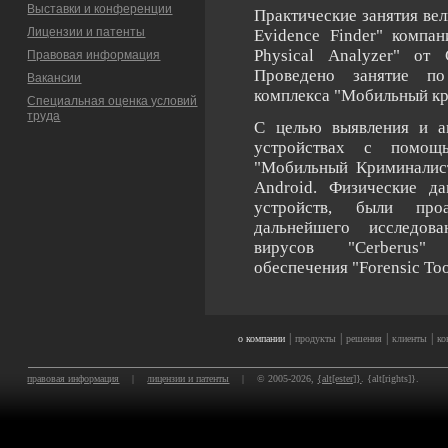
Выставки и конференции
Практические занятия ве
Лицензии и патенты
Evidence Finder" компа
Physical Analyzer" от 
Правовая информация
Проведено занятие п
Вакансии
комплекса "Мобильный кр
Специальная оценка условий
труда
С целью выявления и а
устройствах с помо
"Мобильный Криминалист
Android. Физические д
устройств, были про
дальнейшего исследов
вирусов "Cerberus" 
обеспечения "Forensic To
|
|
|
|
о компании
продукты
решения
клиенты
ко
правовая информация
|
лицензии и патенты
|
© 2005-2026,
{alt[ester]}
. {alt[rights]}.